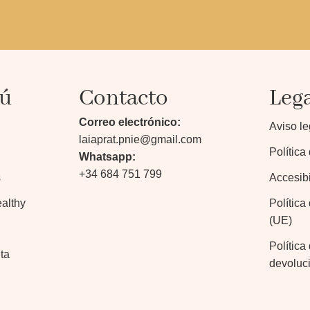
ú
Contacto
Leg
Correo electrónico:
Aviso le
laiaprat.pnie@gmail.com
Política
Whatsapp:
+34 684 751 799
s
Accesibi
althy
Política
(UE)
Política
ita
devoluc