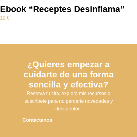
Ebook “Receptes Desinflama”
12
€
¿Quieres empezar a
cuidarte de una forma
sencilla y efectiva?
Reserva tu cita, explora mis recursos o
suscríbete para no perderte novedades y
descuentos.
Contáctanos