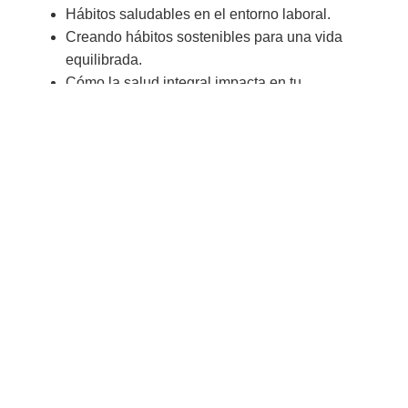
Hábitos saludables en el entorno laboral.
Creando hábitos sostenibles para una vida
equilibrada.
Cómo la salud integral impacta en tu
rendimiento.
Alimentación consciente.
Alimentación y energía: optimiza tu bienestar
desde dentro.
Crononutrición y turnos de noche.
¿Cómo establecer una rutina para mejorar mi
rendimiento?
* Personalizable y adaptable a las necesidades y
objetivos del centro.
Inspira a tu equipo en modalidad
ONLINE
Para aquellos equipos que teletrabajan o se
encuentran en distintas ubicaciones, toda esta