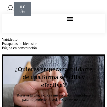
0
€
0
Vaigdetrip
Escapadas de bienestar
Página en construcción
¿Quieres empezar a cuidarte
de una forma sencilla y
efectiva?
Reserva tu cita, explora mis recursos o suscríbete
para no perderte novedades y descuentos.