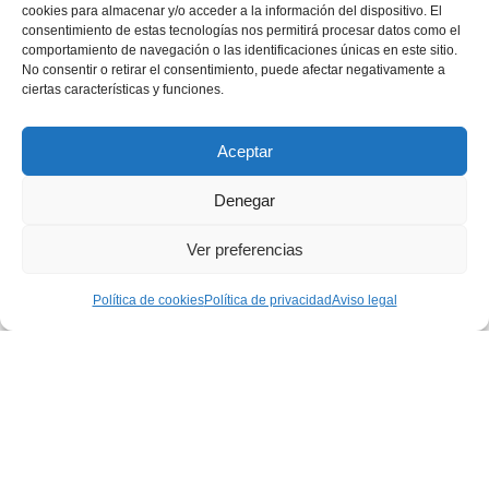
de ánimo y tu energía. Evita los ultraprocesados y
cookies para almacenar y/o acceder a la información del dispositivo. El
consentimiento de estas tecnologías nos permitirá procesar datos como el
opta por alimentos que ayuden a equilibrar tu
comportamiento de navegación o las identificaciones únicas en este sitio.
cuerpo, como frutas, verduras y grasas
No consentir o retirar el consentimiento, puede afectar negativamente a
ciertas características y funciones.
saludables.
Tip: Incluye alimentos como aguacates, nueces,
Aceptar
pescado azul y té verde en tu dieta.
Denegar
Diferenciar entre estrés y ansiedad es el primer
Ver preferencias
paso para encontrar las herramientas que
realmente te ayuden. Recuerda que pequeños
Política de cookies
Política de privacidad
Aviso legal
cambios pueden generar grandes resultados.
¿Qué consejo pondrás en práctica hoy?