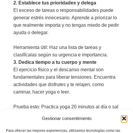
2. Establece tus prioridades y delega
El exceso de tareas o responsabilidades puede
generar estrés innecesario. Aprende a priorizar lo
que realmente importa y no tengas miedo de pedir
ayuda o delegar.
Herramienta útil: Haz una lista de tareas y
clasifícalas según su urgencia e importancia.
3. Dedica tiempo a tu cuerpo y mente
El ejercicio físico y el descanso mental son
fundamentales para liberar tensiones. Encuentra
actividades que disfrutes y te relajen, como
caminar, hacer yoga o leer.
Prueba esto: Practica yoga 20 minutos al día o sal
a caminar sin el móvil para desconectar.
Gestionar consentimiento
4. Cuida tu alimentación
Lo que comes influye directamente en tu estado
Para ofrecer las mejores experiencias, utilizamos tecnologías como las